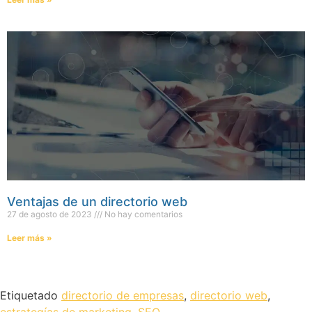
Ventajas de un directorio web
27 de agosto de 2023
No hay comentarios
Leer más »
Etiquetado
directorio de empresas
,
directorio web
,
estrategías de marketing
,
SEO