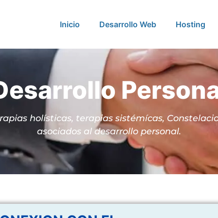
Inicio
Desarrollo Web
Hosting
Desarrollo Persona
apias holísticas, terapias sistémícas, Constelacio
asociados al desarrollo personal.