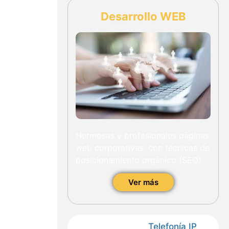
Desarrollo WEB
Hermosas y profesionales páginas
web corporativas, con técnicas de
posicionamiento orgánico (SEO).
Ver más
Telefonía IP